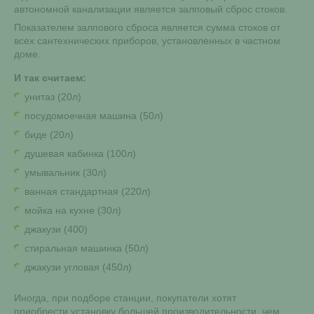
автономной канализации является залповый сброс стоков.
Показателем залпового сброса является сумма стоков от
всех сантехнических приборов, установленных в частном
доме.
И так считаем:
унитаз (20л)
посудомоечная машина (50л)
биде (20л)
душевая кабинка (100л)
умывальник (30л)
ванная стандартная (220л)
мойка на кухне (30л)
джакузи (400)
стиральная машинка (50л)
джакузи угловая (450л)
Иногда, при подборе станции, покупатели хотят
приобрести установку большей производительности, чем