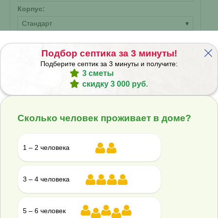
Корпус:
Стандарт
▾
126 494 ₽
Подбор септика за 3 минуты!
Купить
Подберите септик за 3 минуты и получите:
Смета на монтаж
3 сметы
%
Получить скидку
скидку 3 000 руб.
Автономная канализация Волгарь 3
Сколько человек проживает в доме?
2030 П
1 – 2 человека
В наличии
Проживание:
3 человека
3 – 4 человека
Объем переработки:
0.6 м
3
Отвод стоков:
5 – 6 человек
Самотечный
▾