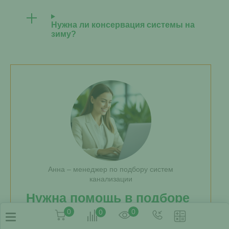
Нужна ли консервация системы на
зиму?
Анна – менеджер по подбору систем
канализации
Нужна помощь в подборе
септика?
0
0
0