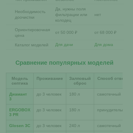
Да, нужны поля
Необходимость
фильтрации или
нет
доочистки
колодец
Ориентировочная
от 50 000 ₽
от 68 000 ₽
цена
Для дачи
Для дома
Каталог моделей
Сравнение популярных моделей
Модель
Проживание
Залповый
Способ отвода
септика
сброс
Диамант
до 3 человек
180 л
самотечный
3
ERGOBOX
до 3 человек
180 л
принудительный
3 PR
Glosen 3C
до 3 человек
240 л
самотечный