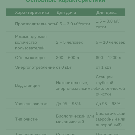
Характеристика
Для дачи
Для дома
1,5 – 3,0 м³/
Производительность
0,5 – 3,0 м³/сутки
сутки
Рекомендуемое
количество
2 – 5 человек
5 – 10 человек
пользователей
Объем камеры
300 – 600 л
600 – 1200 л
Энергопотребление
от 0 кВт
от 1 кВт
Станции
Накопительные,
глубокой
Вид станции
энергонезависимые
биологической
очистки
Уровень очистки
До 95 – 95%
До 95 – 98%
Биологический
Биологический или
Тип очистки
(аэробный или
механический
анаэробный)
Тип проживания
Сезонное
Постоянное