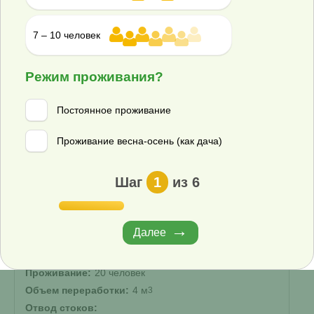
энергонезависимый
?
Корпус:
7 – 10 человек
Стандарт
▾
Режим проживания?
274 000 ₽
Купить
Постоянное проживание
Смета на монтаж
%
Получить скидку
Проживание весна-осень (как дача)
Септик Пегас S 20
Шаг
1
из 6
В наличии
Далее
Проживание:
20 человек
Объем переработки:
4 м
3
Отвод стоков: