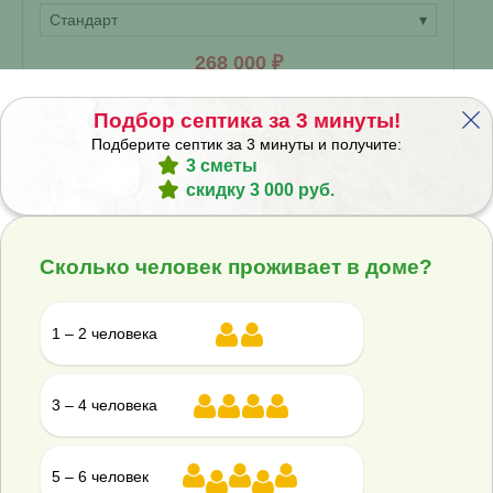
Стандарт
▾
268 000 ₽
Купить
Подбор септика за 3 минуты!
Смета на монтаж
%
Получить скидку
Подберите септик за 3 минуты и получите:
3 сметы
скидку 3 000 руб.
Септик Панда Хайд 4
Сколько человек проживает в доме?
В наличии
1 – 2 человека
Проживание:
20 человек
Объем переработки:
4 м
3
3 – 4 человека
Отвод стоков:
Самотечный
▾
5 – 6 человек