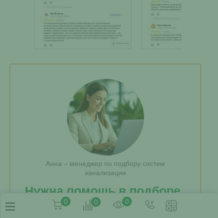
Анна – менеджер по подбору систем
канализации
Нужна помощь в подборе
0
0
0
септика?