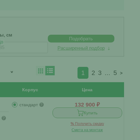
бы, см
Подобрать
До
Расширенный подбор
1
2
3
...
5
>
Корпус
Цена
132 900 ₽
стандарт
?
Купить
?
%
Получить скидку
Смета на монтаж