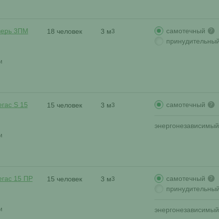
самотечный
верь 3ПМ
18 человек
3 м
?
3
принудительны
и
самотечный
гас S 15
15 человек
3 м
?
3
энергонезависимый
и
самотечный
егас 15 ПР
15 человек
3 м
?
3
принудительны
и
энергонезависимый