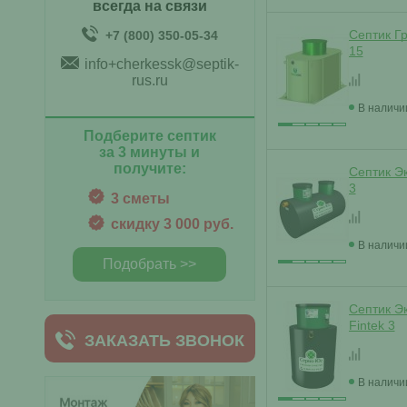
всегда на связи
Септик Г
+7 (800) 350-05-34
15
info+cherkessk@septik-
rus.ru
В наличи
Подберите септик
за 3 минуты и
получите:
Септик Э
3
3 сметы
скидку 3 000 руб.
В наличи
Подобрать >>
Септик Э
Fintek 3
ЗАКАЗАТЬ ЗВОНОК
В наличи