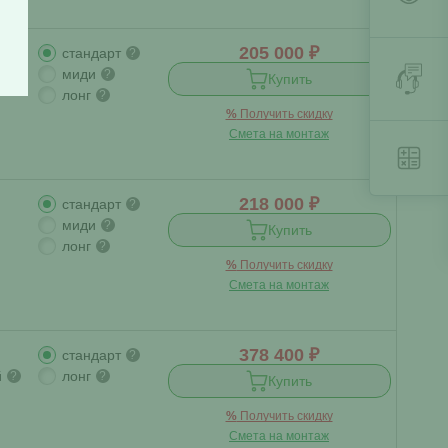
205 000 ₽
стандарт
?
миди
?
Купить
лонг
?
%
Получить скидку
Смета на монтаж
218 000 ₽
стандарт
?
миди
?
Купить
лонг
?
%
Получить скидку
Смета на монтаж
378 400 ₽
стандарт
?
й
лонг
?
?
Купить
%
Получить скидку
Смета на монтаж