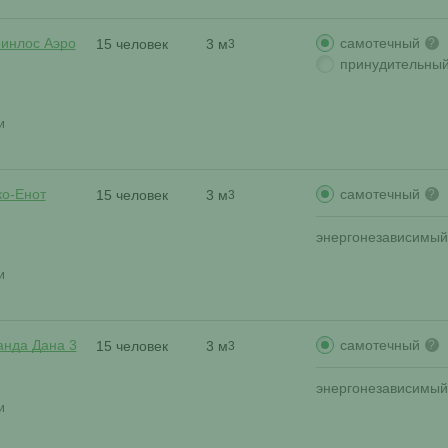
самотечный
ринлос Аэро
15 человек
3 м
?
3
принудительны
и
самотечный
ко-Енот
15 человек
3 м
?
3
энергонезависимый
и
самотечный
анда Дана 3
15 человек
3 м
?
3
энергонезависимый
и