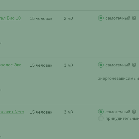
самотечный
тал Био 10
15 человек
2 м
?
3
и
самотечный
вролос Эко
15 человек
3 м
?
3
энергонезависимый
и
самотечный
алахит Nero
15 человек
3 м
?
3
принудительны
и