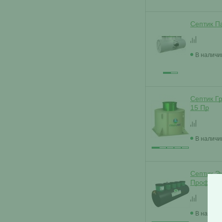
Септик П
В наличи
Септик Г
15 Пр
В наличи
Септик Э
Профи 3
В наличи