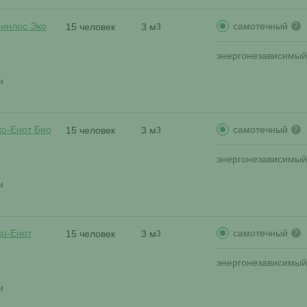
самотечный
ринлос Эко
15 человек
3 м
?
3
энергонезависимый
и
самотечный
ко-Енот Био
15 человек
3 м
?
3
энергонезависимый
и
самотечный
ко-Енот
15 человек
3 м
?
3
энергонезависимый
и