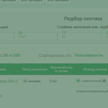
Подбор септика
ьцов
Глубина залегания кан. тру
До
От
Сортировать по:
е:
24
из
103
Переработка
ика
Пользователи
Отвод стоков
в сутки
самотечный
анда Лайт 3
15 человек
3 м
?
3
энергонезависимый
и