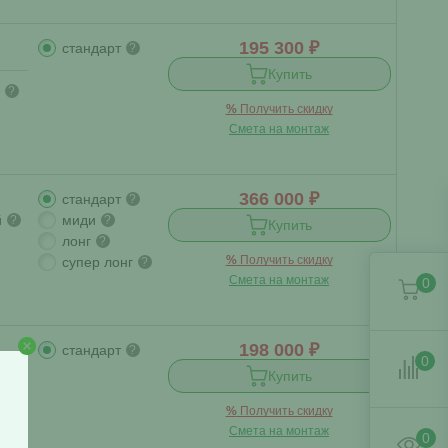
195 300 ₽
стандарт
?
Купить
?
%
Получить скидку
Смета на монтаж
366 000 ₽
стандарт
?
й
миди
?
?
Купить
лонг
?
%
Получить скидку
супер лонг
?
Смета на монтаж
0
198 000 ₽
стандарт
?
0
Купить
?
%
Получить скидку
Смета на монтаж
0