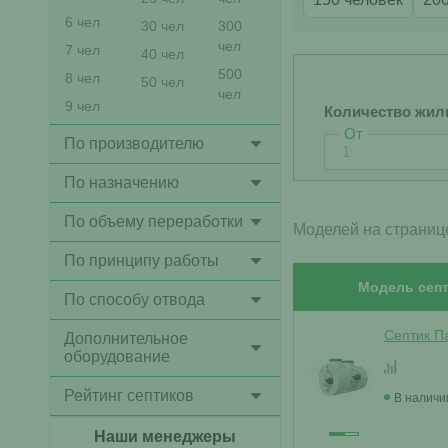
6 чел
30 чел
300
чел
7 чел
40 чел
500
8 чел
50 чел
чел
9 чел
Количество жил
От
По производителю
По назначению
По объему переработки
Моделей на страниц
По принципу работы
Модель септ
По способу отвода
Септик П
Дополнительное
оборудование
Рейтинг септиков
В наличи
Наши менеджеры