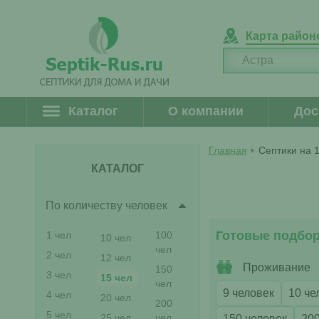
Карта район
Каталог
О компании
Дос
Главная
Септики на 
КАТАЛОГ
По количеству человек
Готовые подбо
1 чел
100
10 чел
чел
2 чел
12 чел
Проживание
150
3 чел
15 чел
чел
9 человек
10 че
4 чел
20 чел
200
5 чел
25 чел
чел
150 человек
200