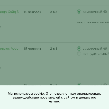
самотечный
анда Хайд 3
15 человек
3 м
?
3
энергонезависимый
и
самотечный
ринлос Аэро
15 человек
3 м
?
3
принудительны
и
самотечный
ко-Енот
15 человек
3 м
?
3
Мы используем cookie. Это позволяет нам анализировать
энергонезависимый
взаимодействие посетителей с сайтом и делать его
лучше.
и