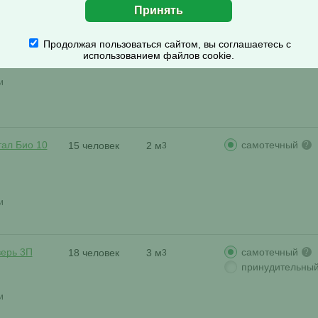
самотечный
тал Био 10
15 человек
2 м
?
3
Продолжая пользоваться сайтом, вы соглашаетесь с
использованием файлов cookie.
и
самотечный
тал Био 10
15 человек
2 м
?
3
и
самотечный
верь 3П
18 человек
3 м
?
3
принудительны
и