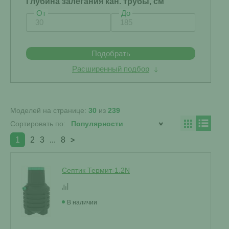
Глубина залегания кан. трубы, см
От
До
Подобрать
Расширенный подбор
Моделей на странице:
30
из
239
Сортировать по:
1
2
3
...
8
>
Септик Термит-1.2N
В наличии