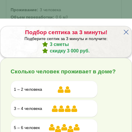
Проживание:
3 человека
Объем переработки:
0.6 м
3
Отвод стоков:
Подбор септика за 3 минуты!
Самотечный
▾
Подберите септик за 3 минуты и получите:
3 сметы
энергонезависимый
?
скидку 3 000 руб.
Корпус:
Стандарт
▾
Сколько человек проживает в доме?
96 700 ₽
Купить
1 – 2 человека
Смета на монтаж
%
Получить скидку
3 – 4 человека
Септик Rostok Дачный
5 – 6 человек