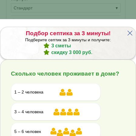
Стандарт
▾
НК
?
182 000 ₽
Подбор септика за 3 минуты!
Подберите септик за 3 минуты и получите:
Купить
3 сметы
Смета на монтаж
скидку 3 000 руб.
%
Получить скидку
Сколько человек проживает в доме?
Септик Гринлос Аква 2 Пр Миди
1 – 2 человека
В наличии
3 – 4 человека
Проживание:
2 человека
Объем переработки:
0.4 м
3
5 – 6 человек
Отвод стоков: