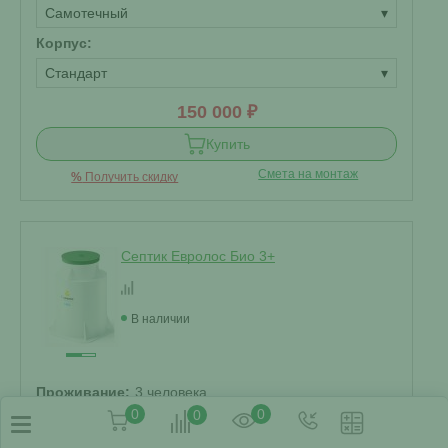
Самотечный
▾
Корпус:
Стандарт
▾
150 000 ₽
Купить
Смета на монтаж
%
Получить скидку
Септик Евролос Био 3+
В наличии
Проживание:
3 человека
0
0
0
Объем переработки:
0.6 м
3
Отвод стоков: