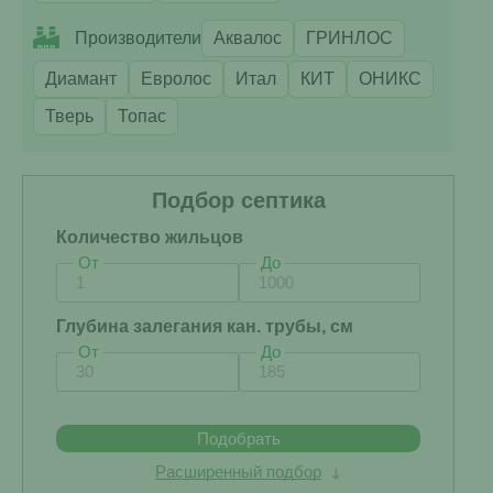
Производители
Аквалос
ГРИНЛОС
Диамант
Евролос
Итал
КИТ
ОНИКС
Тверь
Топас
Подбор септика
Количество жильцов
От
До
Глубина залегания кан. трубы, см
От
До
Подобрать
Расширенный подбор