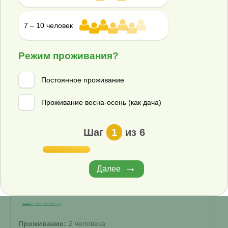
Самотечный
▾
7 – 10 человек
энергонезависимый
?
Корпус:
Режим проживания?
Стандарт
▾
Постоянное проживание
173 000 ₽
Купить
Проживание весна-осень (как дача)
Смета на монтаж
%
Получить скидку
Шаг
1
из 6
Септик Гринлос Аэро Лайт 2 Пр НК Миди
Далее
В наличии
Проживание:
2 человека