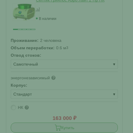
Септик Гринлос Аэро Лайт 2 Пр НК
В наличии
Проживание:
2 человека
Объем переработки:
0.6 м
3
Отвод стоков:
Самотечный
▾
энергонезависимый
?
Корпус:
Стандарт
▾
НК
?
163 000 ₽
Купить