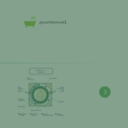
души/ванны
x1