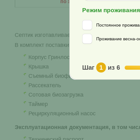
по запросу
Режим проживани
Постоянное прожива
Септик изготавливается в едином цилиндричес
Проживание весна-ос
В комплект поставки септика Гринлос Аква 4 
Корпус Гринлос Аква 4
Крышка
Шаг
1
из 6
Съемный биофильтр
Рассекатель
Сотовая биозагрузка
Таймер
Рециркуляционный насос
Эксплуатационная документация, в том чис
Технический паспорт