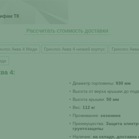
рифам ТК
Рассчитать стоимость доставки
инлос Аква 4 Миди
Гринлос Аква 4 низкий корпус
Гринлос Аква
иди
ва 4:
Диаметр горловины:
930 мм
Высота от верха крышки до по
Высота крышки:
50 мм
Вес:
112 кг
Проживание:
сезонное
Преимущества:
Защита электр
грунтозацепы
Наличие:
на складе, доставка