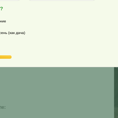
Цена
19 000
руб.
я?
Комплектация
ние
ком корпусе и поставляется полностью укомплектова
ень (как дача)
входят следующие элементы:
ле: