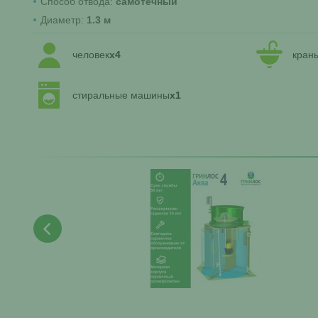
Способ отвода:
самотечный
Диаметр:
1.3 м
человек
x4
кран
стиральные машины
x1