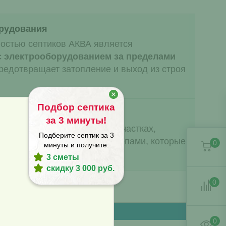
рудования
остью септиков АКВА является
с электрооборудованием за пределами
редотвращает затопление и выход из строя
Подбор септика
епы
за 3 минуты!
 всплытие
на обводненных участках,
Подберите септик за 3
 оснащен крепкими грунтозацепами, которые
0
минуты и получите:
и сильном давлении почвы.
3 сметы
скидку 3 000 руб.
0
Монтаж
0