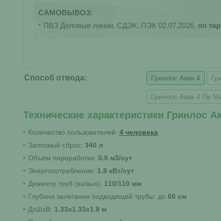
САМОВЫВОЗ:
ПВЗ Деловые линии, СДЭК, ПЭК 02.07.2026,
по та
Способ отвода:
Гринлос Аква 4
Гр
Гринлос Аква 4 Пр М
Технические характеристики Гринлос Ак
Количество пользователей:
4 человека
Залповый сброс:
340 л
Объём переработки:
0.8 м3/сут
Энергопотребление:
1.8 кВт/сут
Диаметр труб (вх/вых):
110/110 мм
Глубина залегания подводящей трубы: до
60 см
ДхШхВ:
1.33х1.33х1.8 м