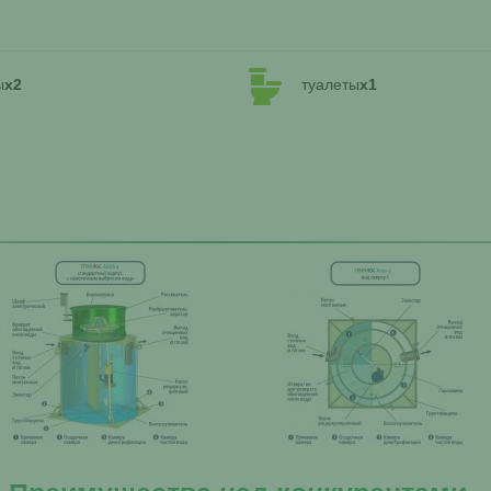
ы
x2
туалеты
x1