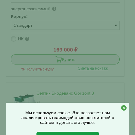
энергонезависимый
?
Корпус:
Стандарт
▾
НК
?
169 000 ₽
Купить
Смета на монтаж
%
Получить скидку
Септик Биодевайс Gorizont 3
В наличии
Мы используем cookie. Это позволяет нам
анализировать взаимодействие посетителей с
сайтом и делать его лучше.
Проживание:
3 человека