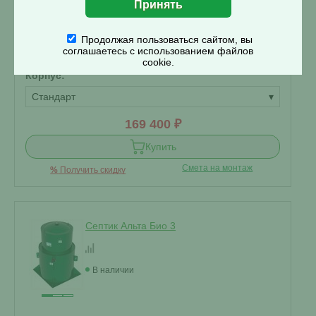
Объем переработки:
0.6 м
3
Отвод стоков:
Продолжая пользоваться сайтом, вы
соглашаетесь с использованием файлов
самотечный
▾
cookie.
Корпус:
Стандарт
▾
169 400 ₽
Купить
Смета на монтаж
%
Получить скидку
Септик Альта Био 3
В наличии