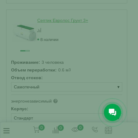
Септик Евролос Грунт 3+
В наличии
Проживание:
3 человека
Объем переработки:
0.6 м
3
Отвод стоков:
Самотечный
▾
энергонезависимый
?
Корпус:
Стандарт
▾
0
0
0
216 000 ₽