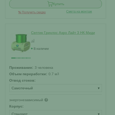
Купить
Смета на монтаж
%
Получить скидку
Септик Гринлос Аэро Лайт 3 НК Миди
В наличии
Проживание:
3 человека
Объем переработки:
0.7 м
3
Отвод стоков:
Самотечный
▾
энергонезависимый
?
Корпус:
Стандарт
▾