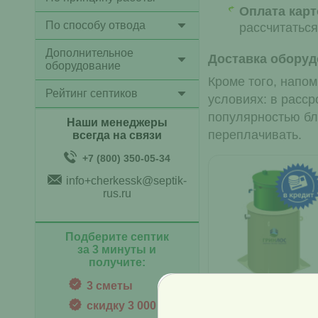
Оплата карт
По способу отвода
рассчитаться
Дополнительное
Доставка оборуд
оборудование
Кроме того, напом
Рейтинг септиков
условиях: в расср
популярностью бл
Наши менеджеры
переплачивать.
всегда на связи
+7 (800) 350-05-34
info+cherkessk@septik-
rus.ru
Подберите септик
за 3 минуты и
получите:
3 сметы
скидку 3 000 руб.