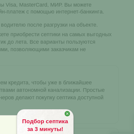
 Visa, MasterCard, МИР. Вы можете
йн-платеж с помощью интернет-банкинга.
водителю после разгрузки на объекте.
жете приобрести септики на самых выгодных
тик до лета. Все варианты пользуются
ми, позволяющими заказчикам не
ем кредита, чтобы уже в ближайшее
твами автономной канализации. Простые
неров делают покупку септика доступной
Подбор септика
за 3 минуты!