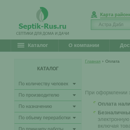
Карта район
Каталог
О компании
Дос
Главная
Оплата
КАТАЛОГ
По количеству человек
При оформлении з
По производителю
Оплата нал
По назначению
Безналичный
По объему переработки
электронную 
включая тов
По принципу работы