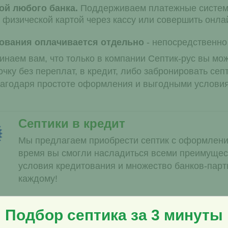
ой любого банка.
Поддерживаем платежные системы
 физической картой через кассу или совершить онла
ования оплачивается отдельно
- непосредственно 
инаем вам, что только в компании Септик-рус вы мо
очку без переплат, в кредит, либо забронировать сеп
агодаря простоте оформления и выгодными условия
Септики в кредит
Мы предлагаем приобрести септик с оформлени
время вы смогли насладиться всеми преимущес
условия кредитования и множество банков-парт
каждому!
Подбор септика за 3 минуты