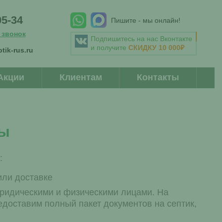
05-34
Пишите - мы онлайн!
 звонок
Подпишитесь на нас Вконтакте
и получите
СКИДКУ 10 000₽
tik-rus.ru
Акции
Клиентам
Контакты
ты
:
ли доставке
ридическими и физическими лицами. На
едоставим полный пакет документов на септик,