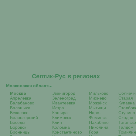
Септик-Рус в регионах
Московская область:
Москва
Звенигород
Мильково
Солнечн
Апрелевка
Зеленоград
Михнево
Старая
Балабаново
Ивантеевка
Можайск
Купавна
Балашиха
Истра
Мытищи
Столбов
Бекасово
Кашира
Наро-
Ступино
Белоозерский
Климовск
Фоминск
Сходня
Беседы
Клин
Нахабино
Таганьк
Боровск
Коломна
Николина
Талдом
Бронницы
Константиново
Гора
Томилин