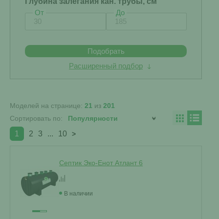
Глубина залегания кан. трубы, см
От
До
Подобрать
Расширенный подбор
Моделей на странице:
21
из
201
Сортировать по:
1
2
3
...
10
>
Септик Эко-Енот Атлант 6
В наличии