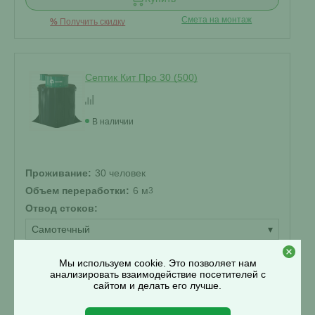
Смета на монтаж
%
Получить скидку
Септик Кит Про 30 (500)
В наличии
Проживание:
30 человек
Объем переработки:
6 м
3
Отвод стоков:
Самотечный
▾
Корпус:
Мы используем cookie. Это позволяет нам
Стандарт
▾
анализировать взаимодействие посетителей с
сайтом и делать его лучше.
505 000 ₽