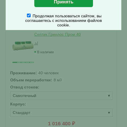
Купить
Смета на монтаж
%
Получить скидку
Продолжая пользоваться сайтом, вы
соглашаетесь с использованием файлов
cookie.
Септик Гринлос Пром 40
В наличии
Проживание:
40 человек
Объем переработки:
8 м
3
Отвод стоков:
Самотечный
▾
Корпус:
Стандарт
▾
1 016 400 ₽