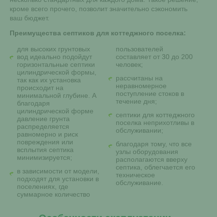
кроме всего прочего, позволит значительно сэкономить
ваш бюджет.
Преимущества септиков для коттеджного поселка:
для высоких грунтовых
пользователей
вод идеально подойдут
составляет от 30 до 200
горизонтальные септики
человек;
цилиндрической формы,
рассчитаны на
так как их установка
неравномерное
происходит на
поступление стоков в
минимальной глубине. А
течение дня;
благодаря
цилиндрической форме
септики для коттеджного
давление грунта
поселка неприхотливы в
распределяется
обслуживании;
равномерно и риск
повреждения или
благодаря тому, что все
всплытия септика
узлы оборудования
минимизируется;
располагаются вверху
септика, облегчается его
в зависимости от модели,
техническое
подходят для установки в
обслуживание.
поселениях, где
суммарное количество