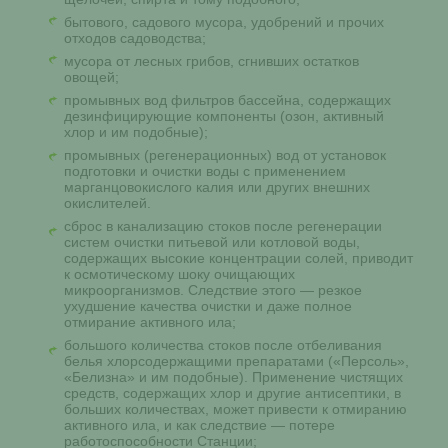
бытового, садового мусора, удобрений и прочих
отходов садоводства;
мусора от лесных грибов, сгнивших остатков
овощей;
промывных вод фильтров бассейна, содержащих
дезинфицирующие компоненты (озон, активный
хлор и им подобные);
промывных (регенерационных) вод от установок
подготовки и очистки воды с применением
марганцовокислого калия или других внешних
окислителей.
сброс в канализацию стоков после регенерации
систем очистки питьевой или котловой воды,
содержащих высокие концентрации солей, приводит
к осмотическому шоку очищающих
микроорганизмов. Следствие этого — резкое
ухудшение качества очистки и даже полное
отмирание активного ила;
большого количества стоков после отбеливания
белья хлорсодержащими препаратами («Персоль»,
«Белизна» и им подобные). Применение чистящих
средств, содержащих хлор и другие антисептики, в
больших количествах, может привести к отмиранию
активного ила, и как следствие — потере
работоспособности Станции;