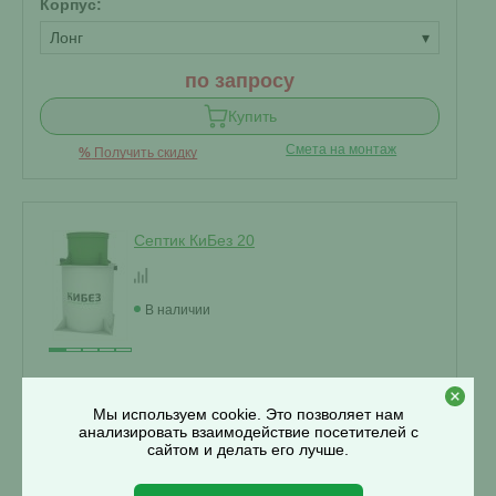
Корпус:
Лонг
▾
по запросу
Купить
Смета на монтаж
%
Получить скидку
Септик КиБез 20
В наличии
Проживание:
20 человек
Мы используем cookie. Это позволяет нам
Объем переработки:
4 м
3
анализировать взаимодействие посетителей с
Отвод стоков:
сайтом и делать его лучше.
Самотечный
▾