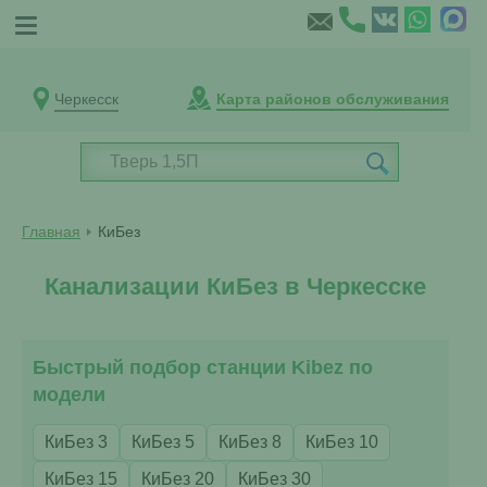
Черкесск
Карта районов обслуживания
Главная
КиБез
Канализации КиБез в Черкесске
Быстрый подбор станции Kibez по
модели
КиБез 3
КиБез 5
КиБез 8
КиБез 10
КиБез 15
КиБез 20
КиБез 30