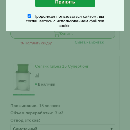
Корпус:
Стандарт
▾
Продолжая пользоваться сайтом, вы
соглашаетесь с использованием файлов
по запросу
cookie.
Купить
Смета на монтаж
%
Получить скидку
Септик КиБез 15 СуперЛонг
В наличии
Проживание:
15 человек
Объем переработки:
3 м
3
Отвод стоков:
Самотечный
▾