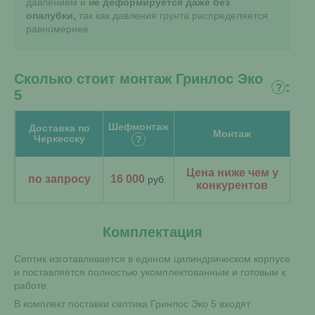
давлением и
не деформируется даже без
опалубки,
так как давления грунта распределяется
равномернее.
Сколько стоит монтаж Гринлос Эко
:
?
5
Шефмонтаж
Доставка по
Монтаж
Черкесску
?
Цена ниже чем у
по запросу
16 000
руб.
конкурентов
Комплектация
Септик изготавливается в едином цилиндрическом корпусе
и поставляется полностью укомплектованным и готовым к
работе.
В комплект поставки септика Гринлос Эко 5 входят